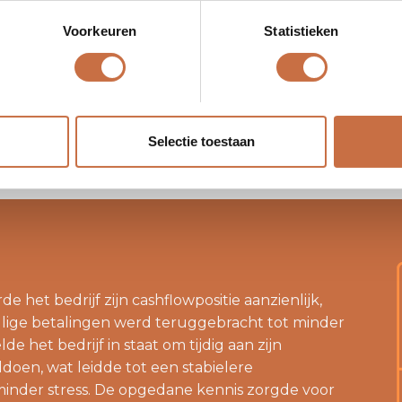
 van klanten. Het geïmplementeerde
Voorkeuren
Statistieken
eheersysteem zorgde ervoor dat het bedrijf
 openstaande facturen en sneller kon reageren
 cashflowprognose gaf het bedrijf een
ciële situatie, wat hen in staat stelde proactief
Selectie toestaan
 het bedrijf zijn cashflowpositie aanzienlijk,
llige betalingen werd teruggebracht tot minder
e het bedrijf in staat om tijdig aan zijn
ldoen, wat leidde tot een stabielere
 minder stress. De opgedane kennis zorgde voor