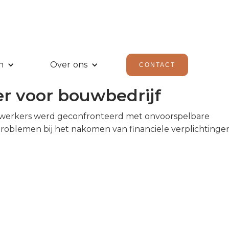
DE CASE/
n
Over ons
CONTACT
r voor bouwbedrijf
werkers werd geconfronteerd met onvoorspelbare
problemen bij het nakomen van financiële verplichtingen
n het ontbreken van een duidelijk overzicht
dat het bedrijf vaak niet op tijd aan zijn