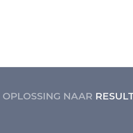
flowprognose geïntegreerd in een KPI-dashboard
fsleiding bij de communicatie met leveranciers en
 OPLOSSING NAAR
RESUL