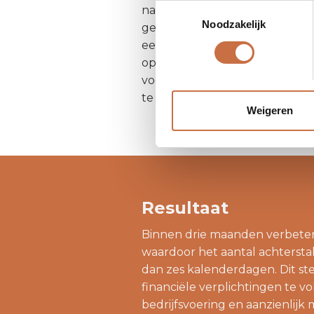
Toestemmingsselectie
nadruk op vroege betalingen
Noodzakelijk
geautomatiseerde debiteurenb
een beter overzicht kreeg van
op betalingsachterstanden. De
vooruitziende blik op hun finan
te handelen.
Weigeren
Resultaat
Binnen drie maanden verbeterde
waardoor het aantal achtersta
dan zes kalenderdagen. Dit steld
financiële verplichtingen te vo
bedrijfsvoering en aanzienlijk