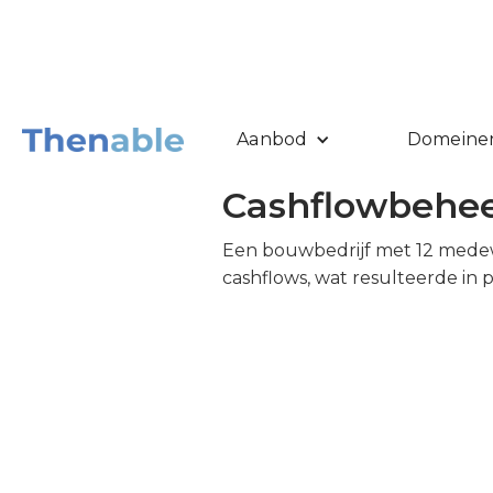
INSPIREREN
Aanbod
Domeine
Cashflowbehee
Een bouwbedrijf met 12 mede
cashflows, wat resulteerde in 
Late betalingen van klanten e
van de cashflow zorgden ervoor 