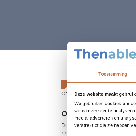
Toestemming
ONZE EXPERTISE
Deze website maakt gebruik
We gebruiken cookies om cont
websiteverkeer te analyseren
Oplossing
media, adverteren en analys
Door deze aanpak werd een ni
verstrekt of die ze hebben v
betalingsvoorwaarden en debi