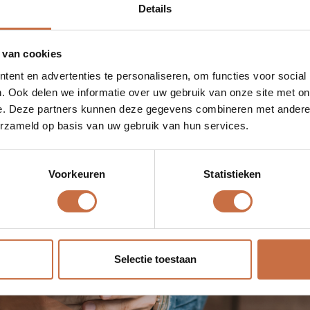
Details
 van cookies
ent en advertenties te personaliseren, om functies voor social
m
?
. Ook delen we informatie over uw gebruik van onze site met on
e. Deze partners kunnen deze gegevens combineren met andere i
erzameld op basis van uw gebruik van hun services.
d is geen luxe meer voor een kmo, maar een noodzaak. He
omdat potentiële klanten je producten en diensten ku
Voorkeuren
Statistieken
unnen klanten 24/7 informatie vinden over je bedrijf, 
gheid kan je direct communiceren met je klanten via soc
in staat om snel in te spelen op hun behoeften, feedback
Selectie toestaan