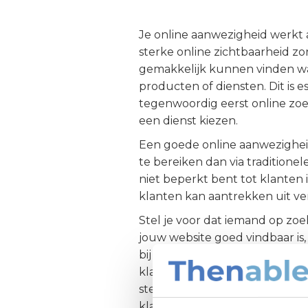
Je online aanwezigheid werkt al
sterke online zichtbaarheid zo
gemakkelijk kunnen vinden wa
producten of diensten. Dit is 
tegenwoordig eerst online zo
een dienst kiezen.
Een goede online aanwezighei
te bereiken dan via traditionele
niet beperkt bent tot klanten 
klanten kan aantrekken uit vers
Stel je voor dat iemand op zoek
jouw website goed vindbaar is, 
bij een concurrent. Dit vergr
klanten en uiteindelijk meer 
sterke online aanwezigheid g
klanten, feedback krijgen en j