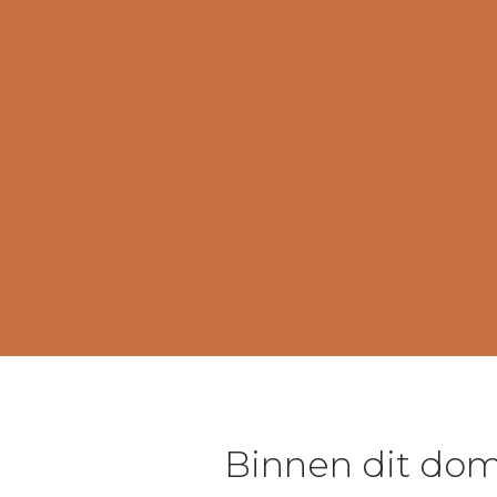
over te brengen.
Versturen van gerichte 
Online advertenties op Go
betaalde advertenties of
Begin nu
Plan een ke
Binnen dit dom