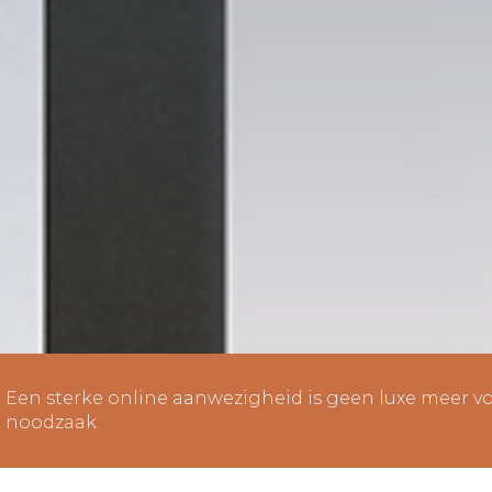
Een sterke online aanwezigheid is geen luxe meer v
noodzaak.