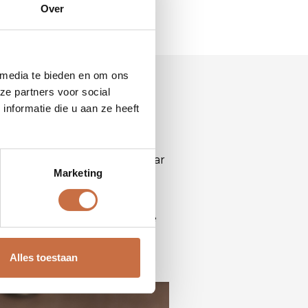
Over
 media te bieden en om ons
ze partners voor social
nformatie die u aan ze heeft
t stelt je in staat om een
nnen ontdekken, ongeacht waar
Marketing
wat hun gebruiksgemak
iale media, e-mail en andere
 te verzamelen en een loyale
Alles toestaan