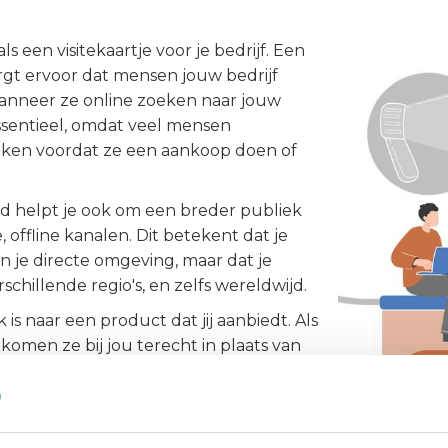
s een visitekaartje voor je bedrijf. Een
rgt ervoor dat mensen jouw bedrijf
nneer ze online zoeken naar jouw
essentieel, omdat veel mensen
eken voordat ze een aankoop doen of
d helpt je ook om een breder publiek
, offline kanalen. Dit betekent dat je
in je directe omgeving, maar dat je
chillende regio's, en zelfs wereldwijd.
 is naar een product dat jij aanbiedt. Als
komen ze bij jou terecht in plaats van
oot je kansen op meer bezoekers, meer
verkoop. Bovendien kan je met een
emakkelijk communiceren met je
e diensten verbeteren.