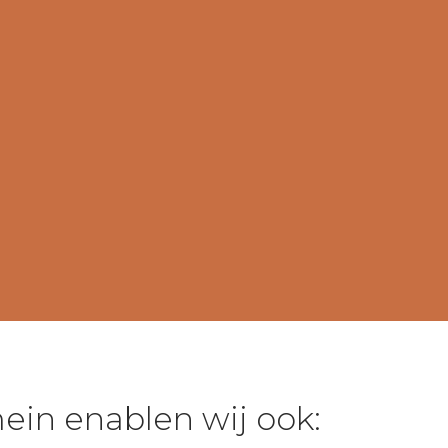
e-mailcampagnes om uw producten en diensten of speci
ogle, Bing of Meta ads om gericht websiteverkeer naar 
 om uw bereik te vergroten en specifieke doelgroepen a
nnismakingsgesprek
ein enablen wij ook: