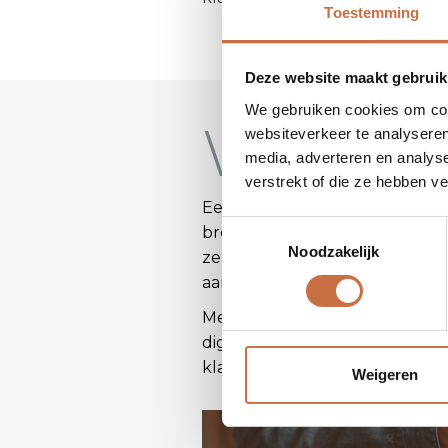
Toestemming
Deze website maakt gebruik
We gebruiken cookies om cont
Waaro
websiteverkeer te analyseren
media, adverteren en analys
verstrekt of die ze hebben v
Een sterke online aanwezighei
Toestemmingsselectie
breder publiek te bereiken, 
Noodzakelijk
ze zich bevinden. Bovendien k
aanzienlijk verhoogt.
Met een sterke online aanwezi
digitale kanalen. Dit stelt je 
klantenbasis op te bouwen.
Weigeren