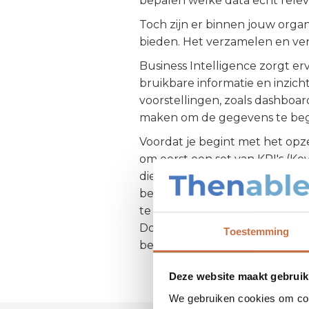
bepalen welke data echt releva
Toch zijn er binnen jouw organ
bieden. Het verzamelen en ver
Business Intelligence zorgt e
bruikbare informatie en inzich
voorstellingen, zoals dashboa
maken om de gegevens te begr
Voordat je begint met het opze
om eerst een set van KPI's (Ke
die relevant zijn voor jouw org
betere inzichten operationele, 
te nemen, gebaseerd op informa
Door een degelijk KPI-manage
Toestemming
betere resultaten behalen voor
Deze website maakt gebruik
We gebruiken cookies om cont