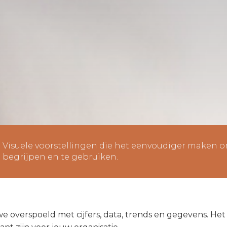
Visuele voorstellingen die het eenvoudiger maken 
begrijpen en te gebruiken.
 overspoeld met cijfers, data, trends en gegevens. Het 