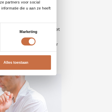
ze partners voor social
nformatie die u aan ze heeft
sch voordeel. Kmo's hebben het
Marketing
voorsprong kunnen creëren.
r: het gaat immers niet over
trategische hendels kan
om als chauffeur te begrijpen
Alles toestaan