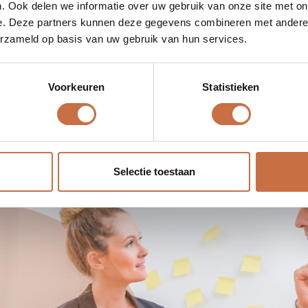
. Ook delen we informatie over uw gebruik van onze site met on
m
?
e. Deze partners kunnen deze gegevens combineren met andere i
erzameld op basis van uw gebruik van hun services.
n met inzicht in hun organisatie en markt een strategi
Voorkeuren
Statistieken
unnen schakelen met de verkregen inzichten en zo een 
 of voor een technische opbouw hoeft vandaag niet mee
 cijfers die jij als gids, als ondernemer begrijpt en als s
et bereik van je wagen; je hoeft geen ingenieur te zijn 
Selectie toestaan