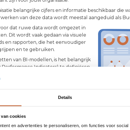
nt zijn voor jouw organisatie.
isatie belangrijke cijfers en informatie beschikbaar die
werken van deze data wordt meestal aangeduid als Busin
rvoor dat ruwe data wordt omgezet in
ten. Dit wordt vaak gedaan via visuele
rds en rapporten, die het eenvoudiger
ijpen en te gebruiken.
tten van BI-modellen, is het belangrijk
y Performance Indicators) te definiëren
anisatie. KPI's helpen je om snel en met
financiële en strategische beslissingen
tie uit zowel interne als externe data.
ment kan je efficiënter werken en
Details
 je organisatie.
 van cookies
ent en advertenties te personaliseren, om functies voor social