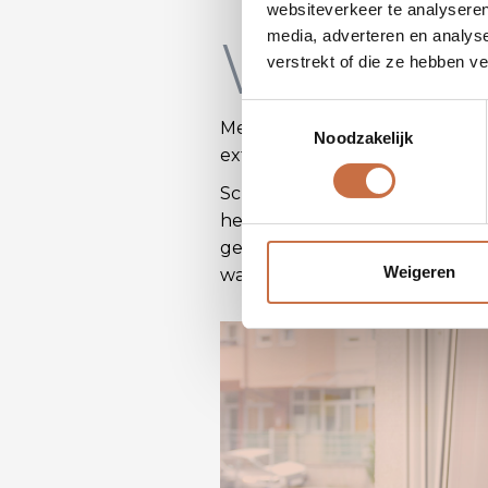
websiteverkeer te analyseren
Waaro
media, adverteren en analys
verstrekt of die ze hebben v
Toestemmingsselectie
Meer dan ooit hebben bedrijve
Noodzakelijk
extra voordeel dat ze snel k
Schrik om een gebrek aan data
het IT-luik, maar over relevante
gebruiken. Vergelijk het met h
Weigeren
wat je hiermee kan bereiken.