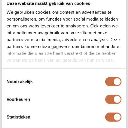
Deze website maakt gebruik van cookies
We zoeken geen meeloper. We zoeken iemand
die:
We gebruiken cookies om content en advertenties te
personaliseren, om functies voor social media te bieden
Net of bijna afgestudeerd is in bedrijfskunde,
en om ons websiteverkeer te analyseren. Ook delen we
management, economie of een gerelateerd
informatie over uw gebruik van onze site met onze
vakgebied.
partners voor social media, adverteren en analyse. Deze
Digitale tools omarmt (of ze op zijn minst
partners kunnen deze gegevens combineren met andere
nieuwsgierig bekijkt)
informatie die u aan ze heeft verstrekt of die ze hebben
verzameld op basis van uw gebruik van hun services.
Zich verbaal kan redden aan de
koffiemachine én in een boardroom
Toestemmingsselectie
Zelfstandig werkt, maar tegelijk ook
Noodzakelijk
allergisch is aan stilzitten en blind uitvoeren
Denkt in oplossingen, niet in excuses.
Voorkeuren
Wat bieden wij?
Statistieken
Bij Thenable geloven we in leren door te doen.