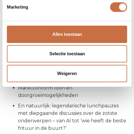
Daarom krijg je bij ons:
Marketing
Een uitdagend traineeship waar je écht
impact maakt
Coaching en begeleiding van ervaren
Alles toestaan
professionals
De kans om te werken aan projecten met
Selectie toestaan
échte klanten
Een inspirerende werkomgeving waar je
Weigeren
voluit kunt groeien
Marktconform loon en
doorgroeimogelijkheden
En natuurlijk: legendarische lunchpauzes
met diepgaande discussies over de zotste
onderwerpen – van AI tot ‘wie heeft de beste
frituur in de buurt?’